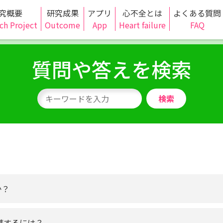
究概要
研究成果
アプリ
心不全とは
よくある質問
ch Project
Outcome
App
Heart failure
FAQ
質問や答えを検索
検索
か？
連携するには？