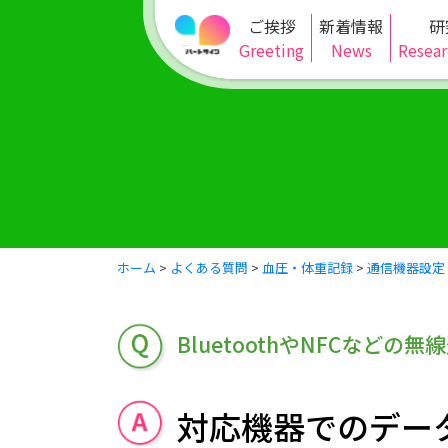
ご挨拶
新着情報
研
Greeting
News
Resear
ホーム
>
よくある質問
>
血圧・体重記録
>
通信機器設定
BluetoothやNFCな
対応機器でのデー