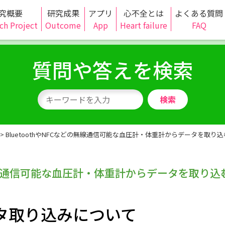
究概要
研究成果
アプリ
心不全とは
よくある質問
ch Project
Outcome
App
Heart failure
FAQ
質問や答えを検索
検索
>
BluetoothやNFCなどの無線通信可能な血圧計・体重計からデータを取
どの無線通信可能な血圧計・体重計からデータを取
タ取り込みについて