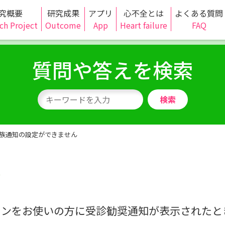
究概要
研究成果
アプリ
心不全とは
よくある質問
ch Project
Outcome
App
Heart failure
FAQ
質問や答えを検索
検索
族通知の設定ができません
ん
インをお使いの方に受診勧奨通知が表示されたと