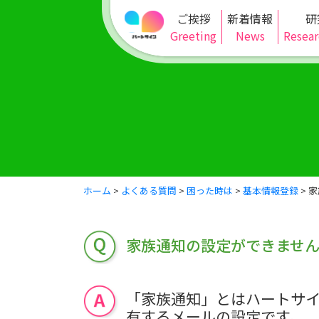
ご挨拶
新着情報
研
Greeting
News
Resear
ホーム
>
よくある質問
>
困った時は
>
基本情報登録
>
家
家族通知の設定ができませ
「家族通知」とはハートサ
有するメールの設定です。